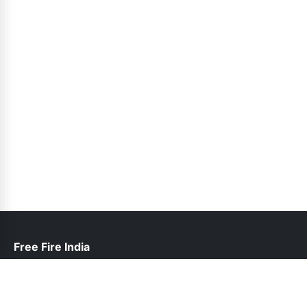
Free Fire India
help@freefireindia.pk